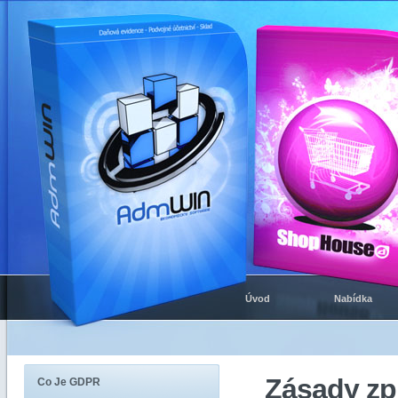
Úvod
Nabídka
Zásady zp
Co Je GDPR