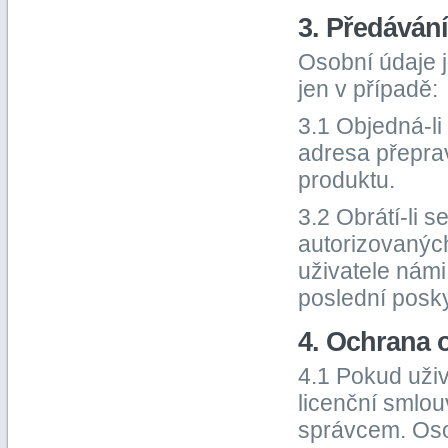
3. Předáván
Osobní údaje 
jen v případě:
3.1 Objedná-li
adresa přepra
produktu.
3.2 Obrátí-li 
autorizovanýc
uživatele námi
poslední posky
4. Ochrana 
4.1 Pokud uživ
licenční smlo
správcem. Osob