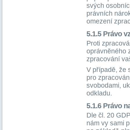
svých osobníc
právních náro
omezení zprac
5.1.5 Právo v
Proti zpracov
oprávněného z
zpracování va
V případě, že
pro zpracování
svobodami, uk
odkladu.
5.1.6 Právo n
Dle čl. 20 GDP
nám vy sami p