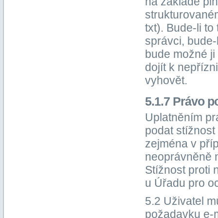
na základě pl
strukturovaném
txt). Bude-li 
správci, bude-
bude možné ji 
dojít k nepříz
vyhovět.
5.1.7 Právo p
Uplatněním pr
podat stížnost
zejména v pří
neoprávněně n
Stížnost prot
u Úřadu pro o
5.2 Uživatel m
požadavku e-m