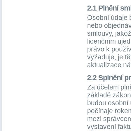
2.1 Plnění sm
Osobní údaje 
nebo objednáv
smlouvy, jakož
licenčním uje
právo k použí
vyžaduje, je t
aktualizace n
2.2 Splnění p
Za účelem pln
základě zákona
budou osobní 
počínaje roke
mezi správcem 
vystavení fakt