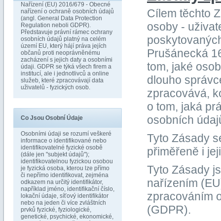
Nařízení (EU) 2016/679 - Obecné
Cílem těchto 
nařízení o ochraně osobních údajů
(angl. General Data Protection
osoby - uživat
Regulation neboli GDPR).
Představuje právní rámec ochrany
poskytovaných 
osobních údajů platný na celém
území EU, který hájí práva jejích
Prušánecká 16,
občanů proti neoprávněnému
zacházení s jejich daty a osobními
tom, jaké osob
údaji. GDPR se týká všech firem a
institucí, ale i jednotlivců a online
dlouho správce
služeb, které zpracovávají data
uživatelů - fyzických osob.
zpracovává, k
o tom, jaká pr
osobních údajů
Co Jsou Osobní Údaje
Osobními údaji se rozumí veškeré
Tyto Zásady se
informace o identifikované nebo
identifikovatelné fyzické osobě
přiměřeně i je
(dále jen "subjekt údajů");
identifikovatelnou fyzickou osobou
Tyto Zásady js
je fyzická osoba, kterou lze přímo
či nepřímo identifikovat, zejména
nařízením (EU)
odkazem na určitý identifikátor,
například jméno, identifikační číslo,
zpracováním o
lokační údaje, síťový identifikátor
nebo na jeden či více zvláštních
(GDPR).
prvků fyzické, fyziologické,
genetické, psychické, ekonomické,