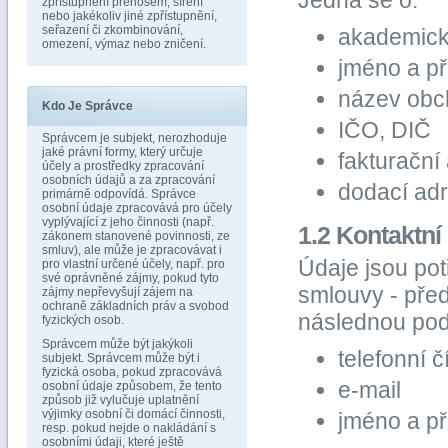
Jedná se o:
zpřístupnění přenosem, šíření
nebo jakékoliv jiné zpřístupnění,
seřazení či zkombinování,
akademický
omezení, výmaz nebo zničení.
jméno a př
název obc
Kdo Je Správce
IČO, DIČ
Správcem je subjekt, nerozhoduje
jaké právní formy, který určuje
fakturační
účely a prostředky zpracování
osobních údajů a za zpracování
dodací ad
primárně odpovídá. Správce
osobní údaje zpracovává pro účely
vyplývající z jeho činnosti (např.
1.2 Kontaktní
zákonem stanovené povinnosti, ze
smluv), ale může je zpracovávat i
Údaje jsou pot
pro vlastní určené účely, např. pro
své oprávněné zájmy, pokud tyto
smlouvy - pře
zájmy nepřevyšují zájem na
ochraně základních práv a svobod
následnou pod
fyzických osob.
Správcem může být jakýkoli
telefonní č
subjekt. Správcem může být i
fyzická osoba, pokud zpracovává
e-mail
osobní údaje způsobem, že tento
způsob již vylučuje uplatnění
výjimky osobní či domácí činnosti,
jméno a pří
resp. pokud nejde o nakládání s
osobními údaji, které ještě