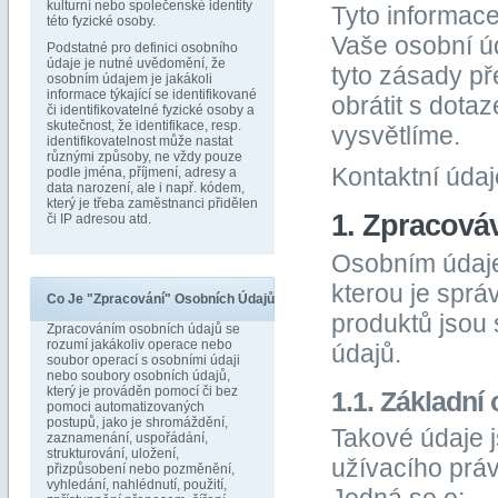
kulturní nebo společenské identity
Tyto informace
této fyzické osoby.
Vaše osobní ú
Podstatné pro definici osobního
údaje je nutné uvědomění, že
tyto zásady př
osobním údajem je jakákoli
informace týkající se identifikované
obrátit s dota
či identifikovatelné fyzické osoby a
skutečnost, že identifikace, resp.
vysvětlíme.
identifikovatelnost může nastat
různými způsoby, ne vždy pouze
Kontaktní údaj
podle jména, příjmení, adresy a
data narození, ale i např. kódem,
který je třeba zaměstnanci přidělen
1. Zpracová
či IP adresou atd.
Osobním údajem
kterou je sprá
Co Je "zpracování" Osobních Údajů
produktů jsou
Zpracováním osobních údajů se
rozumí jakákoliv operace nebo
údajů.
soubor operací s osobními údaji
nebo soubory osobních údajů,
který je prováděn pomocí či bez
1.1. Základní
pomoci automatizovaných
postupů, jako je shromáždění,
Takové údaje j
zaznamenání, uspořádání,
strukturování, uložení,
užívacího prá
přizpůsobení nebo pozměnění,
vyhledání, nahlédnutí, použití,