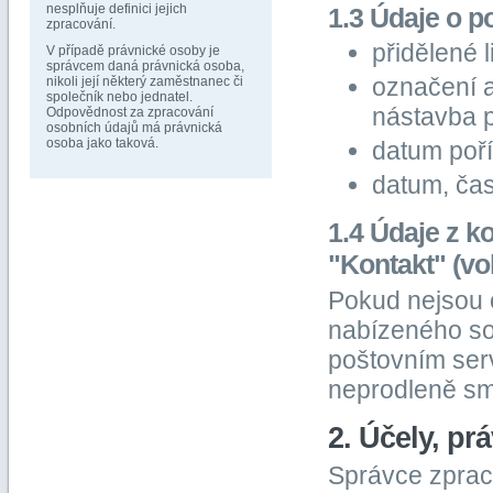
nesplňuje definici jejich
1.3 Údaje o 
zpracování.
přidělené l
V případě právnické osoby je
správcem daná právnická osoba,
označení a
nikoli její některý zaměstnanec či
společník nebo jednatel.
nástavba p
Odpovědnost za zpracování
osobních údajů má právnická
osoba jako taková.
datum poří
datum, čas
1.4 Údaje z k
"Kontakt" (vo
Pokud nejsou 
nabízeného so
poštovním ser
neprodleně s
2. Účely, p
Správce zpraco