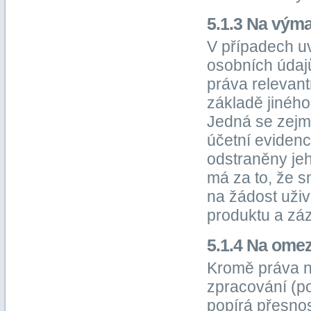
5.1.3 Na vým
V případech u
osobních údaj
práva relevant
základě jinéh
Jedná se zejmé
účetní evidenc
odstraněny je
má za to, že s
na žádost uživ
produktu a zá
5.1.4 Na ome
Kromě práva n
zpracování (p
popírá přesnos