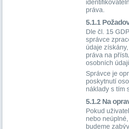
identifikovate
práva.
5.1.1 Požadov
Dle čl. 15 GDP
správce zprac
údaje získány,
práva na příst
osobních údaj
Správce je op
poskytnutí oso
náklady s tím 
5.1.2 Na opr
Pokud uživatel
nebo neúplné,
budeme zabýva