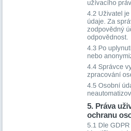
užívacího prá
4.2 Uživatel j
údaje. Za sprá
zodpovědný úč
odpovědnost.
4.3 Po uplynu
nebo anonymiz
4.4 Správce v
zpracování os
4.5 Osobní úd
neautomatizo
5. Práva uži
ochranu oso
5.1 Dle GDPR 